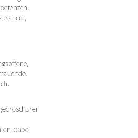
petenzen.
eelancer,
gsoffene,
trauende.
sch.
agebroschüren
ten, dabei